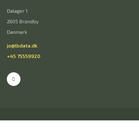
Dalager 1
2605 Brøndby
Danmark
jo@lbdata.dk
+45 75559920
Technology Partner
Techdesk
Datapolitik
Forretningsbetingelser